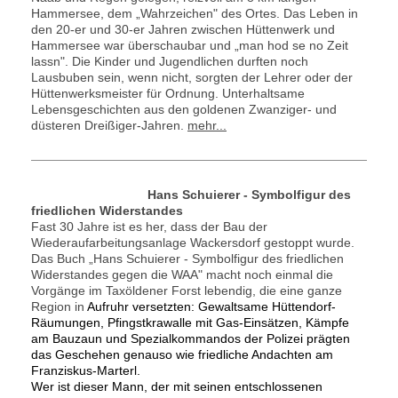
Hammersee, dem „Wahrzeichen" des Ortes. Das Leben in
den 20-er und 30-er Jahren zwischen Hüttenwerk und
Hammersee war überschaubar und „man hod se no Zeit
lassn". Die Kinder und Jugendlichen durften noch
Lausbuben sein, wenn nicht, sorgten der Lehrer oder der
Hüttenwerksmeister für Ordnung. Unterhaltsame
Lebensgeschichten aus den goldenen Zwanziger- und
düsteren Dreißiger-Jahren.
mehr...
Hans Schuierer - Symbolfigur des
friedlichen Widerstandes
F
ast 30 Jahre ist es her, dass der Bau der
Wiederaufarbeitungsanlage Wackersdorf gestoppt wurde.
Das Buch „Hans Schuierer - Symbolfigur des friedlichen
Widerstandes gegen die WAA"
macht noch einmal die
Vorgänge im Taxöldener Forst lebendig, die eine ganze
Region in
Aufruhr versetzten: Gewaltsame Hüttendorf-
Räumungen, Pfingstkrawalle mit Gas-Einsätzen, Kämpfe
am Bauzaun und Spezialkommandos der Polizei prägten
das Geschehen genauso wie friedliche Andachten am
Franziskus-Marterl.
Wer ist dieser Mann, der mit seinen entschlossenen