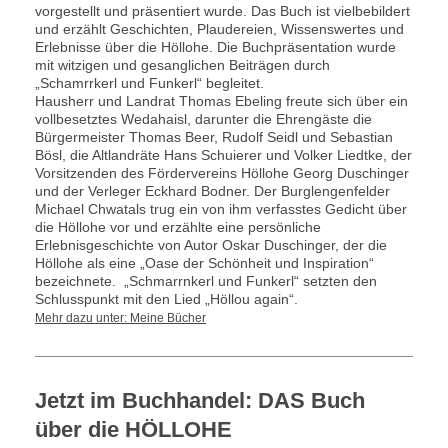
vorgestellt und präsentiert wurde. Das Buch ist vielbebildert
und erzählt Geschichten, Plaudereien, Wissenswertes und
Erlebnisse über die Höllohe. Die Buchpräsentation wurde
mit witzigen und gesanglichen Beiträgen durch
„Schamrrkerl und Funkerl“ begleitet.
Hausherr und Landrat Thomas Ebeling freute sich über ein
vollbesetztes Wedahaisl, darunter die Ehrengäste die
Bürgermeister Thomas Beer, Rudolf Seidl und Sebastian
Bösl, die Altlandräte Hans Schuierer und Volker Liedtke, der
Vorsitzenden des Fördervereins Höllohe Georg Duschinger
und der Verleger Eckhard Bodner. Der Burglengenfelder
Michael Chwatals trug ein von ihm verfasstes Gedicht über
die Höllohe vor und erzählte eine persönliche
Erlebnisgeschichte von Autor Oskar Duschinger, der die
Höllohe als eine „Oase der Schönheit und Inspiration“
bezeichnete. „Schmarrnkerl und Funkerl“ setzten den
Schlusspunkt mit den Lied „Höllou again“.
Mehr dazu unter: Meine Bücher
Jetzt im Buchhandel: DAS Buch
über die HÖLLOHE