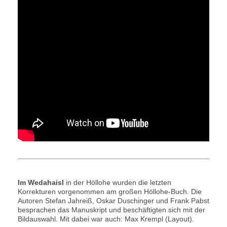
Im Wedahaisl
in der Höllohe wurden die letzten
Korrekturen vorgenommen am großen Höllohe-Buch. Die
Autoren Stefan Jahreiß, Oskar Duschinger und Frank Pabst
besprachen das Manuskript und beschäftigten sich mit der
Bildauswahl. Mit dabei war auch: Max Krempl (Layout).