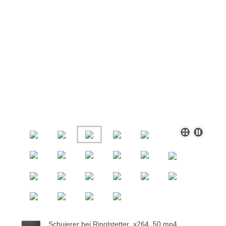
Schuierer bei Ringlstetter_x264_50.mp4