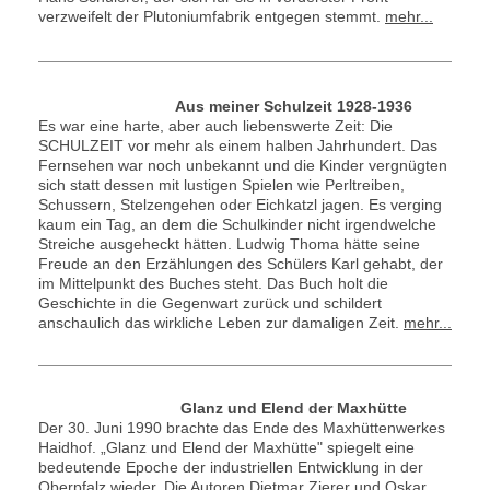
verzweifelt der Plutoniumfabrik entgegen stemmt.
mehr...
Aus meiner Schulzeit 1928-1936
Es war eine harte, aber auch liebenswerte Zeit: Die
SCHULZEIT vor mehr als einem halben Jahrhundert. Das
Fernsehen war noch unbekannt und die Kinder vergnügten
sich statt dessen mit lustigen Spielen wie Perltreiben,
Schussern, Stelzengehen oder Eichkatzl jagen. Es verging
kaum ein Tag, an dem die Schulkinder nicht irgendwelche
Streiche ausgeheckt hätten. Ludwig Thoma hätte seine
Freude an den Erzählungen des Schülers Karl gehabt, der
im Mittelpunkt des Buches steht. Das Buch holt die
Geschichte in die Gegenwart zurück und schildert
anschaulich das wirkliche Leben zur damaligen Zeit.
mehr...
Glanz und Elend der Maxhütte
Der 30. Juni 1990 brachte das Ende des Maxhüttenwerkes
Haidhof. „Glanz und Elend der Maxhütte" spiegelt eine
bedeutende Epoche der industriellen Entwicklung in der
Oberpfalz wieder. Die Autoren Dietmar Zierer und Oskar