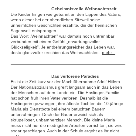
Geheimnisvolle Weihnachtszeit
Die Kinder hingen wie gebannt an den Lippen des Vaters,
wenn dieser bei der abendlichen Sitzweil seine
unheimlichen Geschichten erzählte, die der heimischen
Sagenwelt entsprangen.
Das Wort „Weihnachten" war damals noch untrennbar
verbunden mit einem Gefühl „erwartungsvoller
Glückseligkeit". Je entbehrungsreicher das Leben war,
desto glanzvoller erschien das Weihnachtsfest.
mehr...
Das verlorene Paradies
Es ist die Zeit kurz vor der Machtübernahme Adolf Hitlers.
Der Nationalsozialismus greift langsam auch in das Leben
der Menschen auf dem Lande ein. Die Haslinger-Familie
hat schon früh ihren Vater verloren. Deshalb ist die
Haslingerin gezwungen, ihre älteste Tochter, die 10-jährige
Maria als Dienstbote bei einem betuchten Bauern
unterzubringen. Doch der Bauer erweist sich als
skrupelloser, unbamherziger Mensch. Die kleine Maria
muss nicht nur die niedrigsten Arbeiten verrichten, sie wird
sogar geschlagen. Auch in der Schule ergeht es ihr nicht