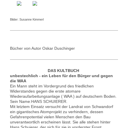
Bilder: Susanne Kimmerl
Bücher von Autor Oskar Duschinger
DAS KULTBUCH
unbestechlich - ein Leben für den Bürger und gegen
die
WAA
Ein Mann steht im Vordergrund des friedlichen
Widerstandes gegen die erste atomare
Wiederaufarbeitungsanlage ( WAA ) auf deutschem Boden.
Sein Name:HANS SCHUIERER.
Mit letztem Einsatz versucht der Landrat von Schwandorf
ein gigantisches Atomprojekt zu verhindern, dessen
Gefahrenpotential vielen Menschen den Bau
unverantwortlich erscheinen lässt. Sie alle stehen hinter
Hans Schuierer, der sich für sie in vorderster Front