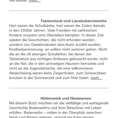
viel besser.
mehr...
Tatzenstock und Lausbubenstreiche
Hart waren die Schulbänke, hart waren die Zeiten damals
in den 1930er Jahren. Viele Familien mit zahlreichen
Kindern mussten ums Überleben kämpfen. In dieser Zeit
spielen die Geschichten, die nicht erfunden wurden,
sondern von Gewährsleuten dem Autor erzählt wurden.
Kindheitserinnerung- en sollten nicht verloren gehen. Nicht
die an die oft strengen Schullehrer, bei denen der
Tatzenstock aus nichtigen Anlässen gebraucht wurde, nicht
an die Not, die in den armseligen Häusern herrschte und
nicht an die Jugendstreiche, die eine willkommene
Abwechslung waren beim Ziegenhüten, zum Schwarzbeer
brocken in der Sommerzeit und zum Holz holen.
mehr...
Hüttenwerk und Hammersee
Mit diesem Buch möchten wir die vielfältige und aufregende
Geschichte Bodenwöhrs und ihrer Bewohner mit Leben
erfüllen. Bodenwöhr – mitten in der Oberpfalz zwischen
Naab und Regen gelegen, reizvoll am 8 km langen