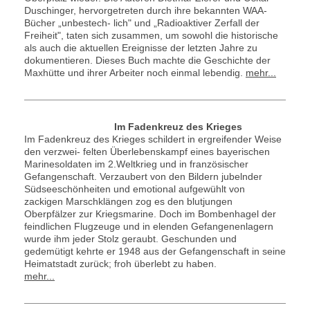
Duschinger, hervorgetreten durch ihre bekannten WAA-
Bücher „unbestech- lich" und „Radioaktiver Zerfall der
Freiheit", taten sich zusammen, um sowohl die historische
als auch die aktuellen Ereignisse der letzten Jahre zu
dokumentieren. Dieses Buch machte die Geschichte der
Maxhütte und ihrer Arbeiter noch einmal lebendig.
mehr...
Im Fadenkreuz des Krieges
Im Fadenkreuz des Krieges schildert in ergreifender Weise
den verzwei- felten Überlebenskampf eines bayerischen
Marinesoldaten im 2.Weltkrieg und in französischer
Gefangenschaft. Verzaubert von den Bildern jubelnder
Südseeschönheiten und emotional aufgewühlt von
zackigen Marschklängen zog es den blutjungen
Oberpfälzer zur Kriegsmarine. Doch im Bombenhagel der
feindlichen Flugzeuge und in elenden Gefangenenlagern
wurde ihm jeder Stolz geraubt. Geschunden und
gedemütigt kehrte er 1948 aus der Gefangenschaft in seine
Heimatstadt zurück; froh überlebt zu haben.
mehr...