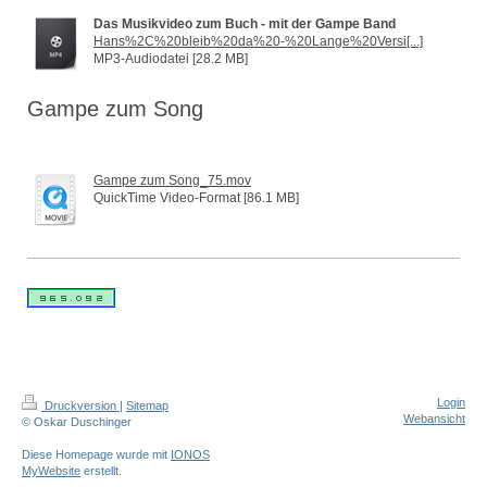
Das Musikvideo zum Buch - mit der Gampe Band
Hans%2C%20bleib%20da%20-%20Lange%20Versi[...]
MP3-Audiodatei [28.2 MB]
Gampe zum Song
Gampe zum Song_75.mov
QuickTime Video-Format [86.1 MB]
Login
Druckversion
|
Sitemap
Webansicht
© Oskar Duschinger
Diese Homepage wurde mit
IONOS
MyWebsite
erstellt.